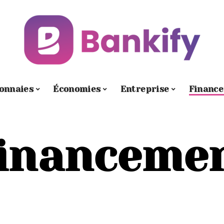
onnaies
Économies
Entreprise
Financ
inanceme