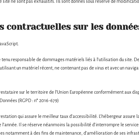
e site ne sont pas exhaustifs. Ils sont donnés sous réserve de modificat
ns contractuelles sur les donné
JavaScript.
 tenu responsable de dommages matériels liés à l’utilisation du site. De p
 utilisant un matériel récent, ne contenant pas de virus et avec un navig
restataire sur le territoire de l’Union Européenne conformément aux di
s Données (RGPD : n° 2016-679)
restation qui assure le meilleur taux d’accessibilité. L’hébergeur assure l
de l’année. Il se réserve néanmoins la possibilité d’interrompre le serv
bles notamment à des fins de maintenance, d’amélioration de ses infrast