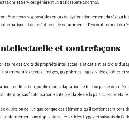
Prestations et Services génèrent un trafic réputé anormal.
rront être tenus responsables en cas de dysfonctionnement du réseau Int
 informatique et de téléphonie lié notamment à l’encombrement du ré
intellectuelle et contrefaçons
priétaire des droits de propriété intellectuelle et détient les droits d’us
et, notamment les textes, images, graphismes, logos, vidéos, icônes et s
tion, modification, publication, adaptation de tout ou partie des élémen
t interdite, sauf autorisation écrite préalable de la part du propriétaire 
sée du site ou de l’un quelconque des éléments qu’il contient sera cons
e conformément aux dispositions des articles L.335-2 et suivants du Code