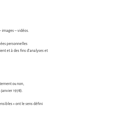
– images – vidéos.
nées personnelles
ient et à des fins d’analyses et
ctement ou non,
 janvier 1978).
nsibles » ont le sens défini