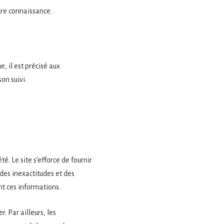
ndre connaissance.
, il est précisé aux
son suivi.
é. Le site s’efforce de fournir
 des inexactitudes et des
ent ces informations.
r. Par ailleurs, les