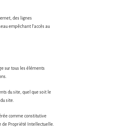
ernet, des lignes
seau empêchant l’accès au
age sur tous les éléments
ons.
ts du site, quel que soit le
du site.
idérée comme constitutive
 de Propriété Intellectuelle.