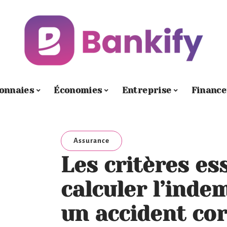
onnaies
Économies
Entreprise
Financ
Assurance
Les critères es
calculer l’inde
un accident co