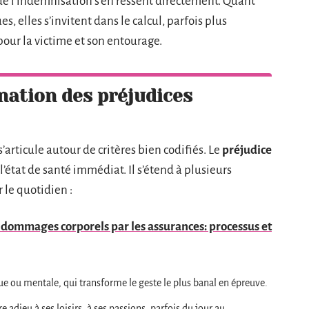
de l’indemnisation s’en ressent directement. Quant
, elles s’invitent dans le calcul, parfois plus
s pour la victime et son entourage.
nation des préjudices
articule autour de critères bien codifiés. Le
préjudice
l’état de santé immédiat. Il s’étend à plusieurs
le quotidien :
dommages corporels par les assurances: processus et
ue ou mentale, qui transforme le geste le plus banal en épreuve.
e adieu à ses loisirs, à ses passions, parfois du jour au