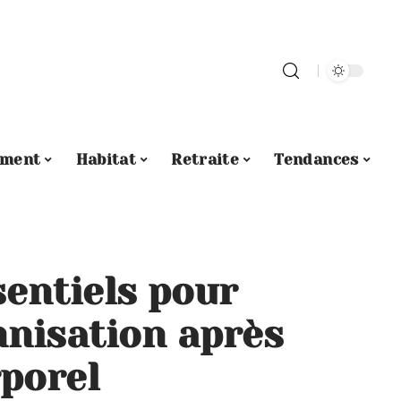
ement
Habitat
Retraite
Tendances
sentiels pour
mnisation après
rporel