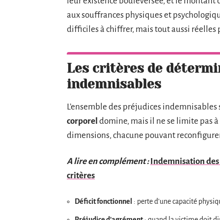
leur existence bouleversée, et le montant 
aux souffrances physiques et psychologiques
difficiles à chiffrer, mais tout aussi réelle
Les critères de détermi
indemnisables
L’ensemble des préjudices indemnisables s’
corporel
domine, mais il ne se limite pas à 
dimensions, chacune pouvant reconfigurer 
A lire en complément :
Indemnisation des 
critères
Déficit fonctionnel
: perte d’une capacité physiq
Préjudice d’agrément
: quand la victime doit dir