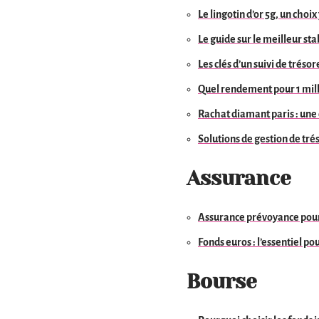
Le lingotin d’or 5g, un choi
Le guide sur le meilleur st
Les clés d’un suivi de trésor
Quel rendement pour 1 mill
Rachat diamant paris : une 
Solutions de gestion de tré
Assurance
Assurance prévoyance pour m
Fonds euros : l’essentiel po
Bourse