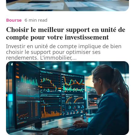
Bourse
6 min read
Choisir le meilleur support en unité de
compte pour votre investissement
Investir en unité de compte implique de bien
choisir le support pour optimiser ses
rendements. L'immobilier,
…