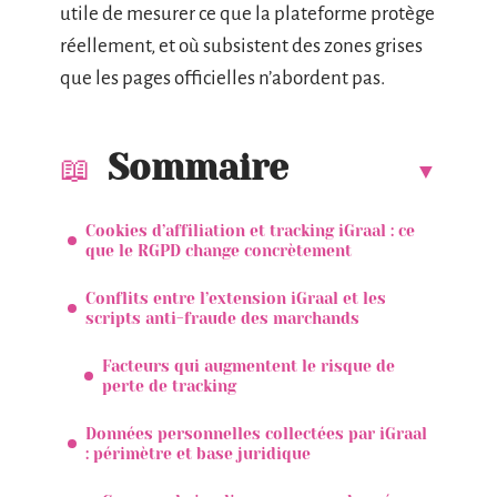
utile de mesurer ce que la plateforme protège
réellement, et où subsistent des zones grises
que les pages officielles n’abordent pas.
Sommaire
Cookies d’affiliation et tracking iGraal : ce
que le RGPD change concrètement
Conflits entre l’extension iGraal et les
scripts anti-fraude des marchands
Facteurs qui augmentent le risque de
perte de tracking
Données personnelles collectées par iGraal
: périmètre et base juridique