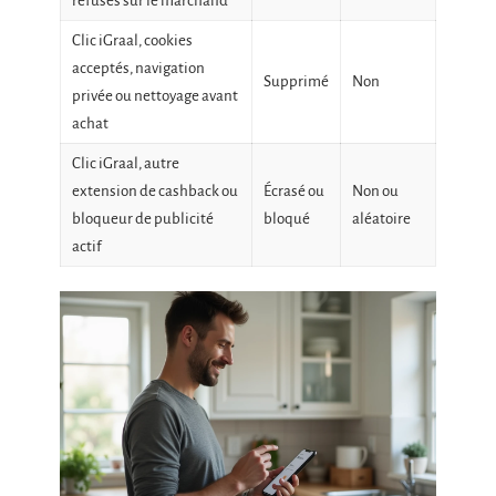
refusés sur le marchand
Clic iGraal, cookies
acceptés, navigation
Supprimé
Non
privée ou nettoyage avant
achat
Clic iGraal, autre
extension de cashback ou
Écrasé ou
Non ou
bloqueur de publicité
bloqué
aléatoire
actif