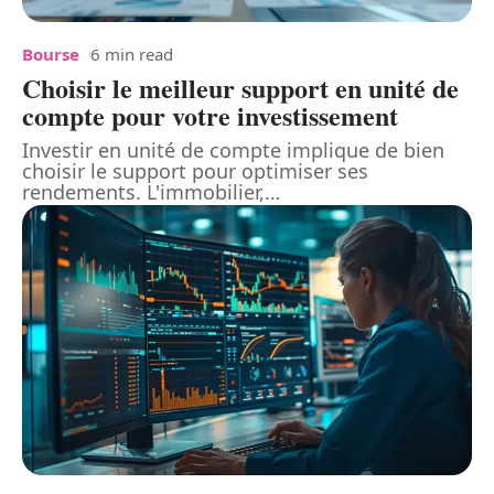
Bourse
6 min read
Choisir le meilleur support en unité de
compte pour votre investissement
Investir en unité de compte implique de bien
choisir le support pour optimiser ses
rendements. L'immobilier,
…