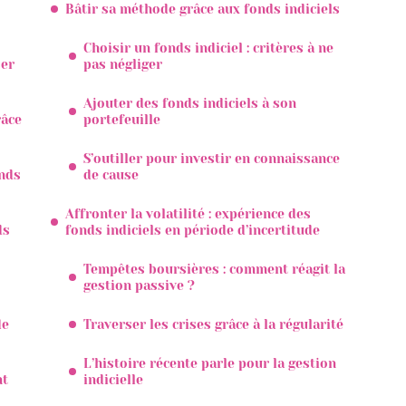
Bâtir sa méthode grâce aux fonds indiciels
Choisir un fonds indiciel : critères à ne
ser
pas négliger
Ajouter des fonds indiciels à son
râce
portefeuille
S’outiller pour investir en connaissance
onds
de cause
Affronter la volatilité : expérience des
ds
fonds indiciels en période d’incertitude
Tempêtes boursières : comment réagit la
gestion passive ?
de
Traverser les crises grâce à la régularité
L’histoire récente parle pour la gestion
nt
indicielle