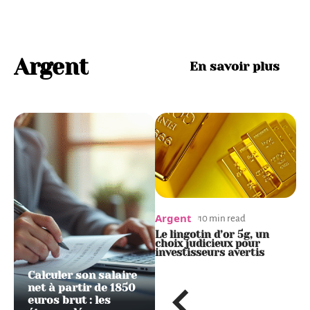
Argent
En savoir plus
Argent
Argent
A
12 min read
10 min read
Impôts militaire : votre
Le lingotin d’or 5g, un
R
guide pour une déclaration
choix judicieux pour
o
simplifiée
investisseurs avertis
b
Calculer son salaire
net à partir de 1850
euros brut : les