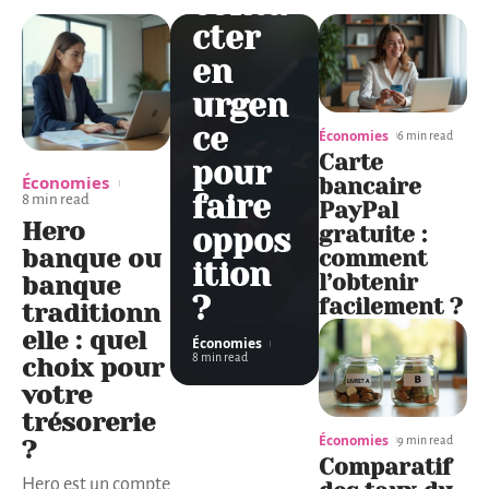
conta
cter
en
urgen
ce
Économies
6 min read
Carte
pour
Économies
bancaire
faire
8 min read
PayPal
Hero
gratuite :
oppos
banque ou
comment
ition
l’obtenir
banque
?
facilement ?
traditionn
elle : quel
Économies
8 min read
choix pour
votre
trésorerie
Économies
9 min read
?
Comparatif
Hero est un compte