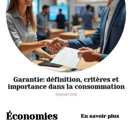
Perte
Garantie: définition, critères et
de
importance dans la consommation
carte
18 janvier 2026
banca
ire :
Économies
En savoir plus
qui