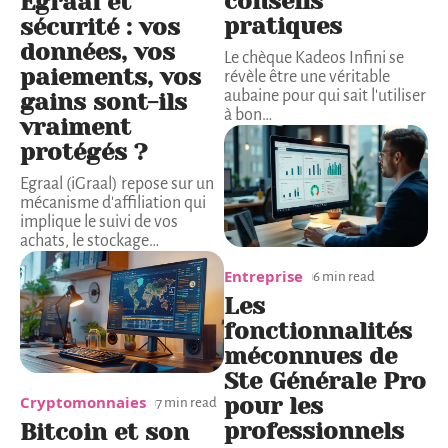
conseils
Egraal et
pratiques
sécurité : vos
données, vos
Le chèque Kadeos Infini se
paiements, vos
révèle être une véritable
aubaine pour qui sait l'utiliser
gains sont-ils
à bon
…
vraiment
protégés ?
Egraal (iGraal) repose sur un
mécanisme d'affiliation qui
implique le suivi de vos
achats, le stockage
…
Entreprise
6 min read
Les
fonctionnalités
méconnues de
Ste Générale Pro
Cryptomonnaies
pour les
7 min read
professionnels
Bitcoin et son