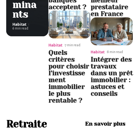
banques
meilleur
mina
acceptent ?
prestataire
nts
en France
Habitat
6 min read
Habitat
7 min read
Quels
Habitat
8 min read
critères
Intégrer des
pour choisir
travaux
l’investisse
dans un prêt
ment
immobilier :
immobilier
astuces et
le plus
conseils
rentable ?
Qui
Retraite
En savoir plus
finan