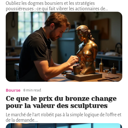
Oubliez les dogmes boursiers et les stratégies
poussiéreuses : ce qui fait vibrer les actionnaires de
…
Bourse
8 min read
Ce que le prix du bronze change
pour la valeur des sculptures
Le marché de l'art n'obéit pas à la simple logique de l'offre et
de la demande.
…