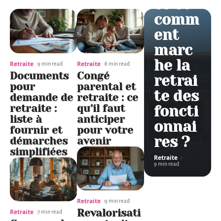
ce et
comm
ent
marc
he la
Retraite
Retraite
9 min read
8 min read
Documents
Congé
retrai
pour
parental et
te des
demande de
retraite : ce
retraite :
qu’il faut
foncti
liste à
anticiper
onnai
fournir et
pour votre
res ?
démarches
avenir
simplifiées
Retraite
9 min read
Retraite
9 min read
Revalorisati
Retraite
7 min read